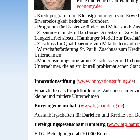
Freie und Hansestadt Hamburg 
economy.de
)
- Kreditprogramm für Kleinstgründungen von Erwerb
Erwerbslosigkeit bedrohten Gründern
- Programm für Existenzgründer und Mittelstand: Zu
- Zusammen mit dem Hamburger Arbeitsamt: Zuschuss
Langzeitarbeitslosen. Hamburger Modell zur Beschäf
- Zuschuss für Qualifizierung von Mitarbeitern auf n
- Wirtschaftsförderung St. Pauli: Zuschuss zum Kredit
Unternehmen
- Modernisierungsprogramm: Zuschüsse zum Umbaue
Unternehmer, die an strukturell problematischen Stan
Innovationsstiftung (
www.innovationsstiftung.de
)
Finanzhilfen als Projektförderung: Zuschüsse oder zi
kleine und mittlere Unternehmen
Bürgengemeinschaft (
www.bg-hamburg.de
)
Ausfallbürgschaften für Darlehen und Kredite von 
Beteiligungsgesellschaft Hamburg (
www.btg-hambu
BTG: Beteiligungen ab 50.000 Euro