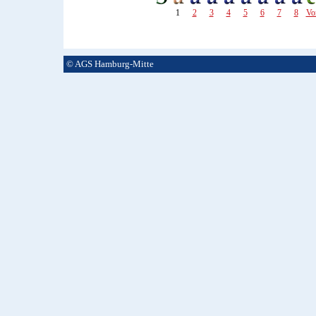
1
2
3
4
5
6
7
8
Vo
© AGS Hamburg-Mitte