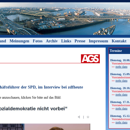
tand
Meinungen
Fotos
Archiv
Links
Presse
Impressum
Kontakt
Termine
Dienstag, 18.08
Vorstandssitzu
»»
mehr dazu
Dienstag, 15.09
Vorstandssitzu
»»
mehr dazu
häftsführer der SPD, im Interview bei zdfheute
Dienstag, 20.10
Vorstandssitzu
»»
mehr dazu
 anzuschauen, klicken Sie bitte auf das Bild:
Dienstag, 17.11
Vorstandssitzu
»»
mehr dazu
Dienstag, 15.12
Vorstandssitzu
»»
mehr dazu