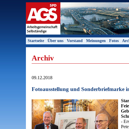
Startseite
Über uns
Vorstand
Meinungen
Fotos
Arc
Archiv
09.12.2018
Fotoausstellung und Sonderbriefmarke 
Star
Feie
Geb
Sch
- Er
Pete