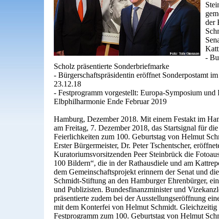
Stei
geme
der 
Schm
Sena
Katt
- Bu
Scholz präsentierte Sonderbriefmarke
- Bürgerschaftspräsidentin eröffnet Sonderpostamt 
23.12.18
- Festprogramm vorgestellt: Europa-Symposium und F
Elbphilharmonie Ende Februar 2019
Hamburg, Dezember 2018. Mit einem Festakt im Ha
am Freitag, 7. Dezember 2018, das Startsignal für die
Feierlichkeiten zum 100. Geburtstag von Helmut Sc
Erster Bürgermeister, Dr. Peter Tschentscher, eröffn
Kuratoriumsvorsitzenden Peer Steinbrück die Fotoaus
100 Bildern“, die in der Rathausdiele und am Kattrepe
dem Gemeinschaftsprojekt erinnern der Senat und di
Schmidt-Stiftung an den Hamburger Ehrenbürger, ein
und Publizisten. Bundesfinanzminister und Vizekanzl
präsentierte zudem bei der Ausstellungseröffnung ei
mit dem Konterfei von Helmut Schmidt. Gleichzeitig st
Festprogramm zum 100. Geburtstag von Helmut Sch