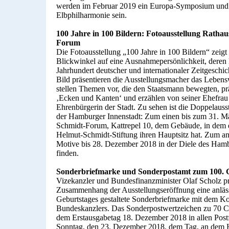
werden im Februar 2019 ein Europa-Symposium und e
Elbphilharmonie sein.
100 Jahre in 100 Bildern: Fotoausstellung Rath
Forum
Die Fotoausstellung „100 Jahre in 100 Bildern“ zeigt
Blickwinkel auf eine Ausnahmepersönlichkeit, deren
Jahrhundert deutscher und internationaler Zeitgeschic
Bild präsentieren die Ausstellungsmacher das Leben
stellen Themen vor, die den Staatsmann bewegten, prä
‚Ecken und Kanten‘ und erzählen von seiner Ehefrau 
Ehrenbürgerin der Stadt. Zu sehen ist die Doppelauss
der Hamburger Innenstadt: Zum einen bis zum 31. M
Schmidt-Forum, Kattrepel 10, dem Gebäude, in dem 
Helmut-Schmidt-Stiftung ihren Hauptsitz hat. Zum a
Motive bis 28. Dezember 2018 in der Diele des Ham
finden.
Sonderbriefmarke und Sonderpostamt zum 100. 
Vizekanzler und Bundesfinanzminister Olaf Scholz pr
Zusammenhang der Ausstellungseröffnung eine anläss
Geburtstages gestaltete Sonderbriefmarke mit dem Ko
Bundeskanzlers. Das Sonderpostwertzeichen zu 70 Cent
dem Erstausgabetag 18. Dezember 2018 in allen Post
Sonntag, den 23. Dezember 2018, dem Tag, an dem 