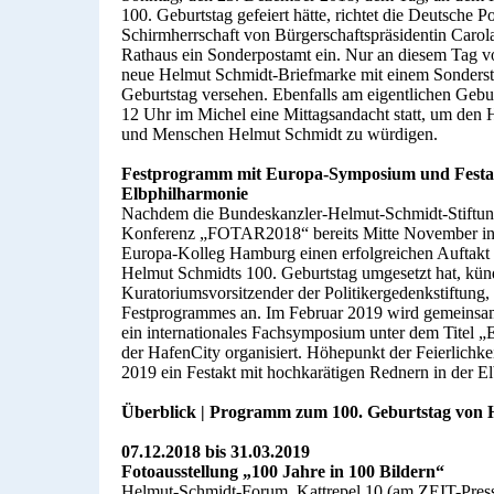
100. Geburtstag gefeiert hätte, richtet die Deutsche Po
Schirmherrschaft von Bürgerschaftspräsidentin Caro
Rathaus ein Sonderpostamt ein. Nur an diesem Tag vo
neue Helmut Schmidt-Briefmarke mit einem Sonders
Geburtstag versehen. Ebenfalls am eigentlichen Gebu
12 Uhr im Michel eine Mittagsandacht statt, um den
und Menschen Helmut Schmidt zu würdigen.
Festprogramm mit Europa-Symposium und Festak
Elbphilharmonie
Nachdem die Bundeskanzler-Helmut-Schmidt-Stiftung 
Konferenz „FOTAR2018“ bereits Mitte November in
Europa-Kolleg Hamburg einen erfolgreichen Auftakt d
Helmut Schmidts 100. Geburtstag umgesetzt hat, künd
Kuratoriumsvorsitzender der Politikergedenkstiftung, 
Festprogrammes an. Im Februar 2019 wird gemeinsam
ein internationales Fachsymposium unter dem Titel 
der HafenCity organisiert. Höhepunkt der Feierlichkei
2019 ein Festakt mit hochkarätigen Rednern in der E
Überblick | Programm zum 100. Geburtstag von 
07.12.2018 bis 31.03.2019
Fotoausstellung „100 Jahre in 100 Bildern“
Helmut-Schmidt-Forum, Kattrepel 10 (am ZEIT-Pres